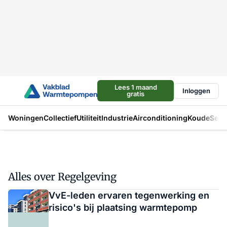
Lees 1 maand
Inloggen
gratis
Woningen
Collectief
Utiliteit
Industrie
Airconditioning
Koude
Sect
Alles over Regelgeving
VvE-leden ervaren tegenwerking en
risico's bij plaatsing warmtepomp