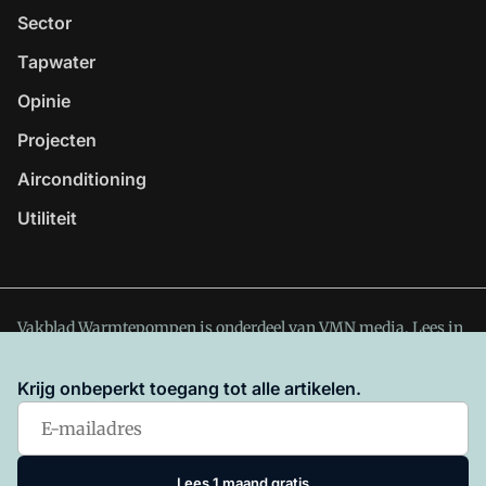
Sector
Tapwater
Opinie
Projecten
Airconditioning
Utiliteit
Vakblad Warmtepompen is onderdeel van VMN media. Lees in
ons manifest
waar VMN media voor staat. Op gebruik van
deze site zijn de volgende regelingen van toepassing:
Krijg onbeperkt toegang tot alle artikelen.
Algemene Voorwaarden
en
Privacy en Cookie beleid
|
Privacy
instellingen
Lees 1 maand gratis