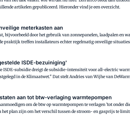
 van het dak vallen: wie wil dat nu niet? Een airco biedt dan uit
llende artikelen gepubliceerd. Hieronder vind je een overzicht.
onveilige meterkasten aan
t, bijvoorbeeld door het gebruik van zonnepanelen, laadpalen en w
 de praktijk treffen installateurs echter regelmatig onveilige situati
rgestelde ISDE-bezuiniging'
SDE-subsidie dreigt de subsidie-intensiteit voor all-electric warm
stgelegd in de Klimaatwet." Dat stelt Andries van Wijhe van DeWarmte,
Europese Commissie moedigt lidstaten aan tot btw-verlaging warmtepompen
anmoedigen om de btw op warmtepompen te verlagen 'tot onder die va
n het plan zijn om het verschil tussen de stroom- en gasprijs te limit
ergroten'.