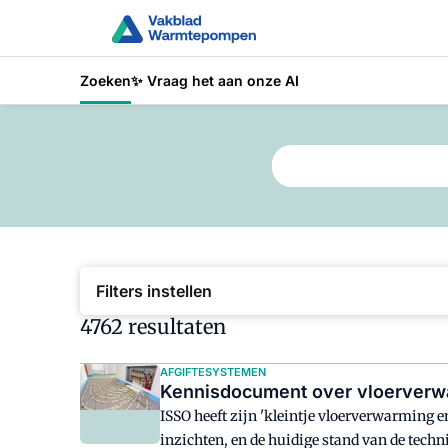
Zoeken
✨ Vraag het aan onze AI
Typ hier wat je wilt vi
Filters instellen
4762 resultaten
AFGIFTESYSTEMEN
Kennisdocument over vloerverwa
ISSO heeft zijn 'kleintje vloerverwarming 
inzichten, en de huidige stand van de tech