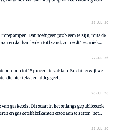
komst, maar ook een warmtepomp kan een woning koel
28 JUL. 26
armtepompen. Dat hoeft geen probleem te zijn, mits de
es aan en dat kan leiden tot brand, zo meldt Techniek
27 JUL. 26
tepompen tot 18 procent te zakken. En dat terwijl we
 die hier tekst en uitleg geeft.
26 JUL. 26
n gasketels'. Dit staat in het onlangs gepubliceerde
eren en gasketelfabrikanten ertoe aan te zetten 'het
23 JUL. 26