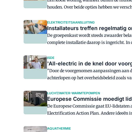
Een koele woning wanneer buiten de mussen
houden. Over beide opties hebben we verschi
ELEKTRICITEITSAANSLUITING
Installateurs treffen regelmatig 
De groepenkast wordt steeds zwaarder belas
complete installatie daarop is ingericht. In
Nederland.
ISDE
'All-electric in de knel door voo
"Door de voorgenomen aanpassingen aan de I
achterlopen op het overheidsbeleid zoals va
LUCHT/WATER-WARMTEPOMPEN
De Europese Commissie gaat EU-lidstaten a
Electrification Action Plan. Andere ideeën i
aandeel warmtepompen in hun verkoop te v
AQUATHERMIE