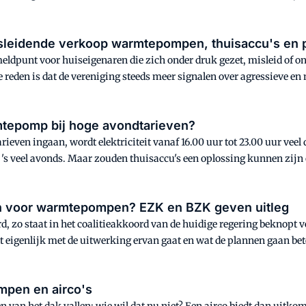
s- en vloerkoelingssystemen" bieden.
sleidende verkoop warmtepompen, thuisaccu's en 
ldpunt voor huiseigenaren die zich onder druk gezet, misleid of o
reden is dat de vereniging steeds meer signalen over agressieve e
anelen en isolatie.
mtepomp bij hoge avondtarieven?
rieven ingaan, wordt elektriciteit vanaf 16.00 uur tot 23.00 uur vee
's veel avonds. Maar zouden thuisaccu's een oplossing kunnen zijn
lan voor warmtepompen? EZK en BZK geven uitleg
 staat in het coalitieakkoord van de huidige regering beknopt verw
het eigenlijk met de uitwerking ervan gaat en wat de plannen gaan 
Zaken en Koninkrijksrelaties (BZK) en Economische Zaken en Klima
mpen en airco's