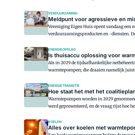
realiseren en beheren van vloerverwarming
VERDUURZAMING
Meldpunt voor agressieve en mi
Vereniging Eigen Huis opent vandaag een me
verduurzamingsproducten en -diensten. De 
bij thuisbatterijen, warmtepompen, zonnep
ENERGIEOPSLAG
Is thuisaccu oplossing voor war
Als in 2029 de tijdsafhankelijke netbeheerta
warmtepompen; die draaien namelijk juist 
een gemiddelde woning geven uitsluitsel.
ENERGIETRANSITIE
Hoe staat het met het coalitiep
Warmtepompen worden in 2029 genormeerd, zo
werd gepresenteerd, en de vraag rijst hoe 
voor aan de ministeries van Binnenlandse 
KOELEN
Alles over koelen met warmtepo