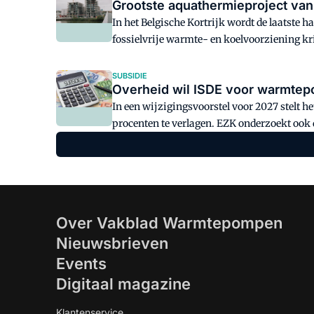
Grootste aquathermieproject van
In het Belgische Kortrijk wordt de laatste
fossielvrije warmte- en koelvoorziening krij
ontwikkelaars veel voordelen heeft ten opz
SUBSIDIE
Overheid wil ISDE voor warmtep
In een wijzigingsvoorstel voor 2027 stelt
procenten te verlagen. EZK onderzoekt oo
energietarieven.
Over Vakblad Warmtepompen
Nieuwsbrieven
Events
Digitaal magazine
Klantenservice