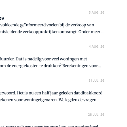
5 AUG. 26
pv
nvoldoende geïnformeerd voelen bij de verkoop van
n misleidende verkooppraktijken ontvangt. Onder meer
4 AUG. 26
l duurder. Dat is nadelig voor veel woningen met
 om de energiekosten te drukken? Berekeningen voor
31 JUL. 26
oord. Het is nu een half jaar geleden dat dit akkoord
betekenen voor woningeigenaren. We legden de vragen
at (EZK).
28 JUL. 26