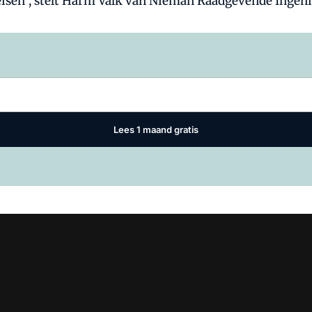
eisen", stelt Harm Valk van Nieman Raadgevende Ingeni
Log in
om dit artikel te lezen.
Lees 1 maand gratis