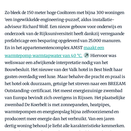
Zo bleek de 150 meter hoge Cooltoren met bijna 300 woningen
‘een ingewikkelde engineering-puzzel', aldus installatie-
adviseur Richard Wolf. Een nieuw gebouw voor onderwijs en
onderzoek van de Rijksuniversiteit heeft dankzij verregaande
prefabricage een besparing opgeleverd van 25.000 manuren.
En in het appartementencomplex AMST
maakt een
warmtepomp warmtapwater van 40 °C.
Hiervoor was
weliswaar een afwijkende interpretatie nodig van het
Bouwbesluit. Het nieuwe van der Valk hotel in Best biedt haar
gasten overdadig veel luxe. Maar behalve die pracht en praal is
het hotel ook duurzaam, getuige het streven naar een BREEAM
Outstanding-certificaat. Het meest energiezuinige zwembad
van Europa bevindt zich overigens in Rijssen. Het plaatselijke
zwembad De Koerbelt is met zonnepanelen, heatpipes,
warmtepompen en energieopslag bijna zelfvoorzienend en
produceert meer energie dan het verbruikt. Van een jaren
dertig woning behoud je liefst alle karakteristieke kenmerken.