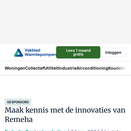
Lees 1 maand
Inloggen
gratis
Woningen
Collectief
Utiliteit
Industrie
Airconditioning
Koude
Sect
GESPONSORD
Maak kennis met de innovaties van
Remeha