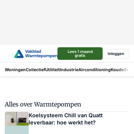
Lees 1 maand
Inloggen
gratis
Woningen
Collectief
Utiliteit
Industrie
Airconditioning
Koude
Sect
Alles over Warmtepompen
Koelsysteem Chill van Quatt
leverbaar: hoe werkt het?