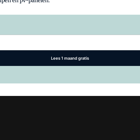
mpen en pv-panelen.
Log in
om dit artikel te lezen.
Lees 1 maand gratis