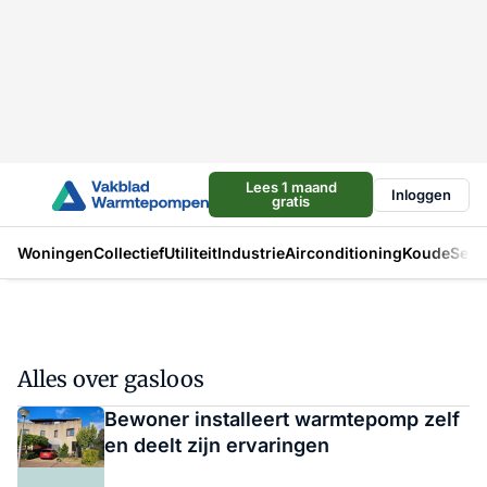
Lees 1 maand
Inloggen
gratis
Woningen
Collectief
Utiliteit
Industrie
Airconditioning
Koude
Sect
Alles over gasloos
Bewoner installeert warmtepomp zelf
en deelt zijn ervaringen