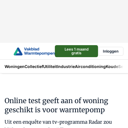
Lees 1 maand
Inloggen
gratis
Woningen
Collectief
Utiliteit
Industrie
Airconditioning
Koude
Sect
Online test geeft aan of woning
geschikt is voor warmtepomp
Uit een enquête van tv-programma Radar zou