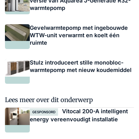
versie van Aquarea J-Generatie R32-
warmtepomp
Gevelwarmtepomp met ingebouwde
WTW-unit verwarmt en koelt één
ruimte
Stulz introduceert stille monobloc-
warmtepomp met nieuw koudemiddel
Lees meer over dit onderwerp
Vitocal 200-A intelligent
GESPONSORD
energy vereenvoudigt installatie