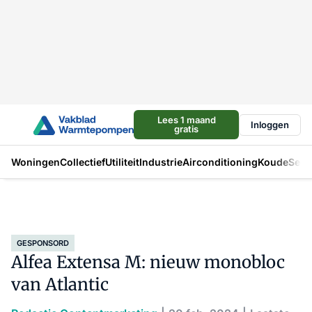
Lees 1 maand
Inloggen
gratis
Woningen
Collectief
Utiliteit
Industrie
Airconditioning
Koude
Sect
GESPONSORD
Alfea Extensa M: nieuw monobloc
van Atlantic