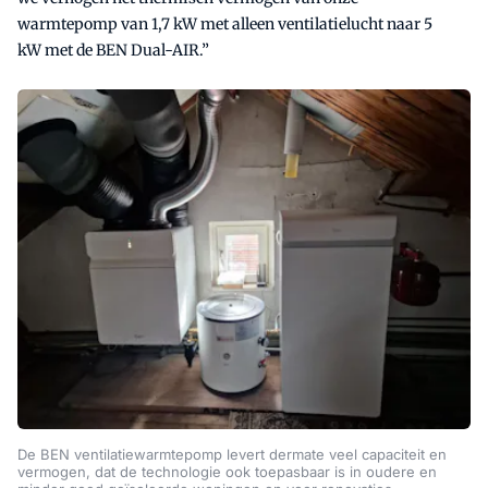
warmtepomp van 1,7 kW met alleen ventilatielucht naar 5
kW met de BEN Dual-AIR.”
De BEN ventilatiewarmtepomp levert dermate veel capaciteit en
vermogen, dat de technologie ook toepasbaar is in oudere en