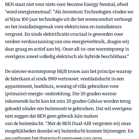
BEN staat niet voor niets voor Become Energy Neutral, ofwel
‘word energieneutraal’. “Als Inventum Technologies vinden we
al bijna 100 jaar technologie uit die het wooncomfort verhoogt
en het installatiegemak voor elektriciens en installateurs
vergroot. En sinds elektrificatie cruciaal is geworden voor
verdere verduurzaming van ons energieverbruik, dragen wij
daar graag en actief aan bij. Onze all-in-one warmtepomp is
overigens zowel volledig elektrisch als hybride beschikbaar.”
De nieuwe warmtepomp blijft trouw aan het principe waarop
de fabrikant al sinds 1989 vertrouwt: ventilatielucht in een
appartement, hoekhuis, woning of villa gebruiken voor
(primaire) energie-onttrekking. Die 20 graden warme
inkomende lucht kan tot min 20 graden Celsius worden terug
gekoeld zónder een buitenunit te gebruiken. Dat wil overigens
niet zeggen dat BEN geen gebruik kán maken
van de buitenlucht. “Met de BEN Dual-AIR vergroten wij onze
mogelijkheden doordat wij buitenlucht kunnen bijmengen. En
we verhogen het thermisch vermogen van onze