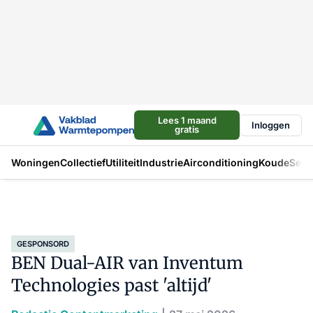
Lees 1 maand
Inloggen
gratis
Woningen
Collectief
Utiliteit
Industrie
Airconditioning
Koude
Sect
GESPONSORD
BEN Dual-AIR van Inventum
Technologies past 'altijd'