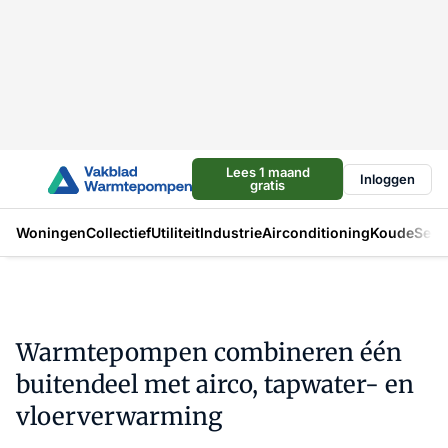
Lees 1 maand
Inloggen
gratis
Woningen
Collectief
Utiliteit
Industrie
Airconditioning
Koude
Sect
Warmtepompen combineren één
buitendeel met airco, tapwater- en
vloerverwarming