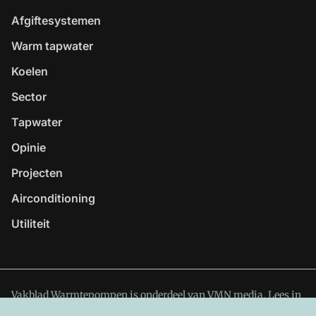
Afgiftesystemen
Warm tapwater
Koelen
Sector
Tapwater
Opinie
Projecten
Airconditioning
Utiliteit
Vakblad Warmtepompen is onderdeel van VMN media. Lees in
ons manifest
waar VMN media voor staat. Op gebruik van