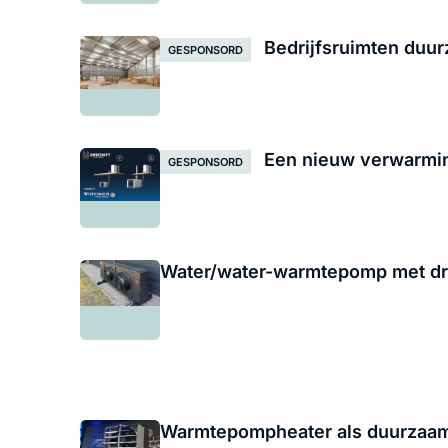
Bedrijfsruimten duu
GESPONSORD
Een nieuw verwarmin
GESPONSORD
Water/water-warmtepomp met dry
Warmtepompheater als duurzaam a