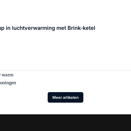
mp in luchtverwarming met Brink-ketel
er warm
woningen
Meer artikelen