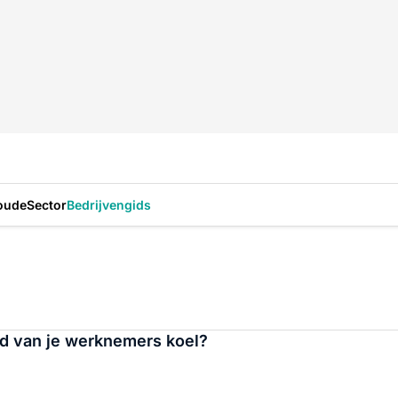
oude
Sector
Bedrijvengids
d van je werknemers koel?