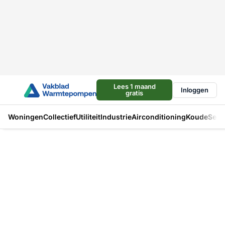
Lees 1 maand
Inloggen
gratis
Woningen
Collectief
Utiliteit
Industrie
Airconditioning
Koude
Sect