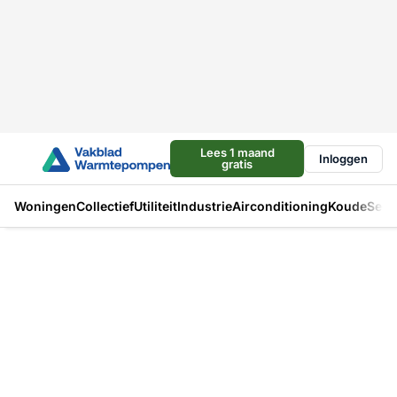
Lees 1 maand
Inloggen
gratis
Woningen
Collectief
Utiliteit
Industrie
Airconditioning
Koude
Sect