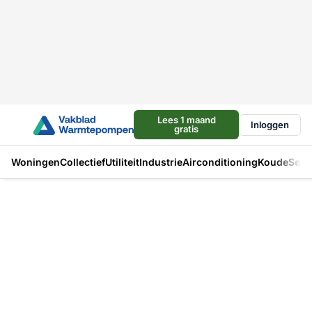
Lees 1 maand
Inloggen
gratis
Woningen
Collectief
Utiliteit
Industrie
Airconditioning
Koude
Sect