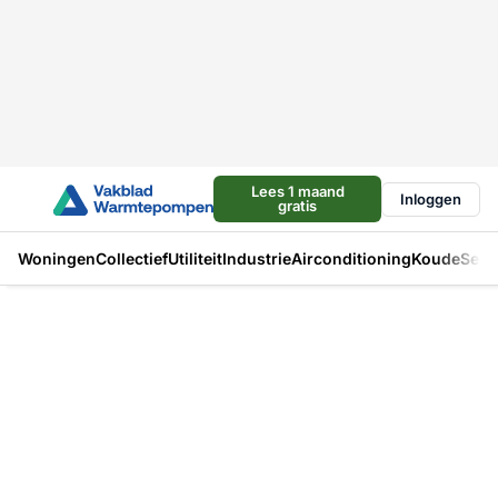
Lees 1 maand
Inloggen
gratis
Woningen
Collectief
Utiliteit
Industrie
Airconditioning
Koude
Sect