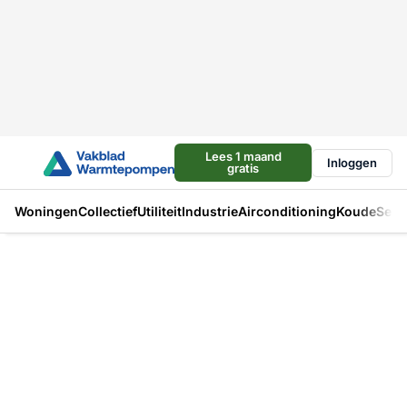
Lees 1 maand
Inloggen
gratis
Woningen
Collectief
Utiliteit
Industrie
Airconditioning
Koude
Sect