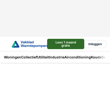
Lees 1 maand
Inloggen
gratis
Woningen
Collectief
Utiliteit
Industrie
Airconditioning
Koude
Sect