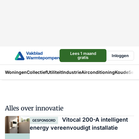
Lees 1 maand
Inloggen
gratis
Woningen
Collectief
Utiliteit
Industrie
Airconditioning
Koude
Sect
Alles over innovatie
Vitocal 200-A intelligent
GESPONSORD
energy vereenvoudigt installatie