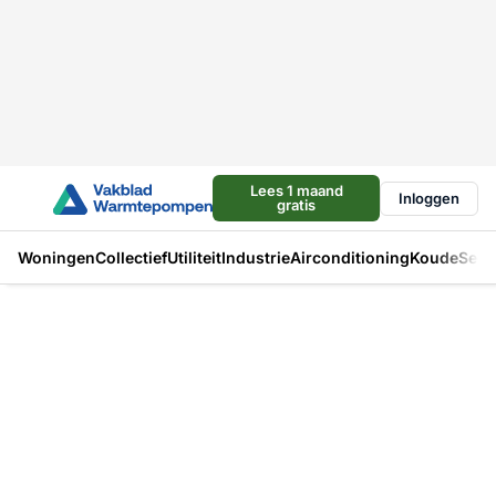
Lees 1 maand
Inloggen
gratis
Woningen
Collectief
Utiliteit
Industrie
Airconditioning
Koude
Sect