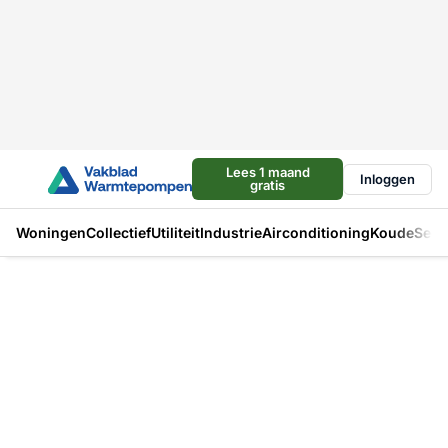
Lees 1 maand
Inloggen
gratis
Woningen
Collectief
Utiliteit
Industrie
Airconditioning
Koude
Sect