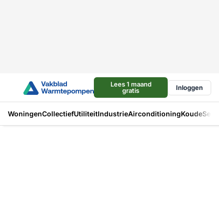
Lees 1 maand
Inloggen
gratis
Woningen
Collectief
Utiliteit
Industrie
Airconditioning
Koude
Sect