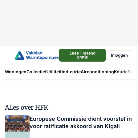
Lees 1 maand
Inloggen
gratis
Woningen
Collectief
Utiliteit
Industrie
Airconditioning
Koude
Sect
Alles over HFK
Europese Commissie dient voorstel in
voor ratificatie akkoord van Kigali