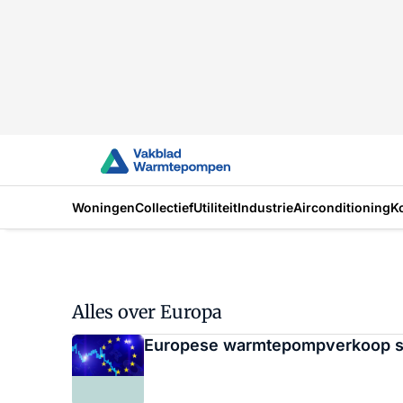
Woningen
Collectief
Utiliteit
Industrie
Airconditioning
K
Alles over Europa
Europese warmtepompverkoop sch