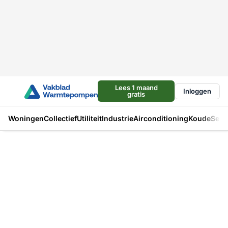
Lees 1 maand
Inloggen
gratis
Woningen
Collectief
Utiliteit
Industrie
Airconditioning
Koude
Sect