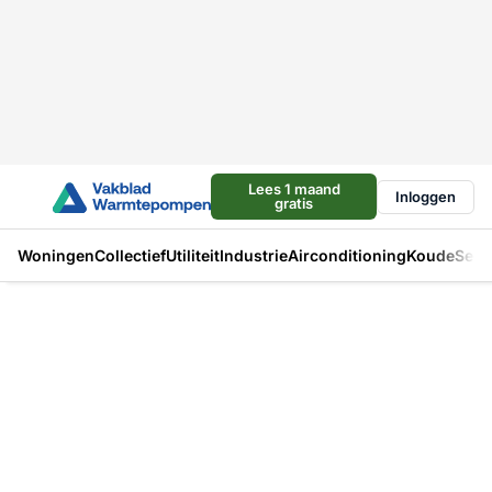
Lees 1 maand
Inloggen
gratis
Woningen
Collectief
Utiliteit
Industrie
Airconditioning
Koude
Sect