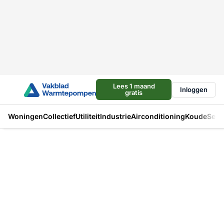
Lees 1 maand
Inloggen
gratis
Woningen
Collectief
Utiliteit
Industrie
Airconditioning
Koude
Sect