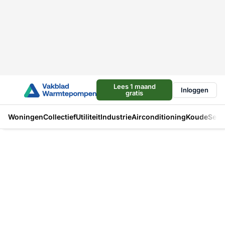
Lees 1 maand
Inloggen
gratis
Woningen
Collectief
Utiliteit
Industrie
Airconditioning
Koude
Sect