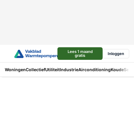
Lees 1 maand
Inloggen
gratis
Woningen
Collectief
Utiliteit
Industrie
Airconditioning
Koude
Sect