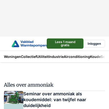
Lees 1 maand
Inloggen
gratis
Woningen
Collectief
Utiliteit
Industrie
Airconditioning
Koude
Sect
Alles over ammoniak
Seminar over ammoniak als
koudemiddel: van twijfel naar
duidelijkheid