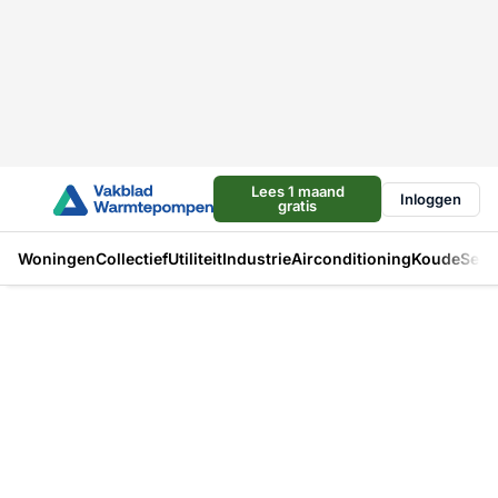
Lees 1 maand
Inloggen
gratis
Woningen
Collectief
Utiliteit
Industrie
Airconditioning
Koude
Sect