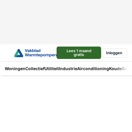
Lees 1 maand
Inloggen
gratis
Woningen
Collectief
Utiliteit
Industrie
Airconditioning
Koude
Sect