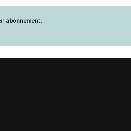
Al abonnee?
Log hier in.
 een abonnement.