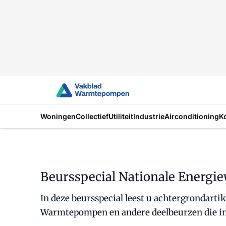
Woningen
Collectief
Utiliteit
Industrie
Airconditioning
K
Beursspecial Nationale Energi
In deze beursspecial leest u achtergrondarti
Warmtepompen en andere deelbeurzen die in