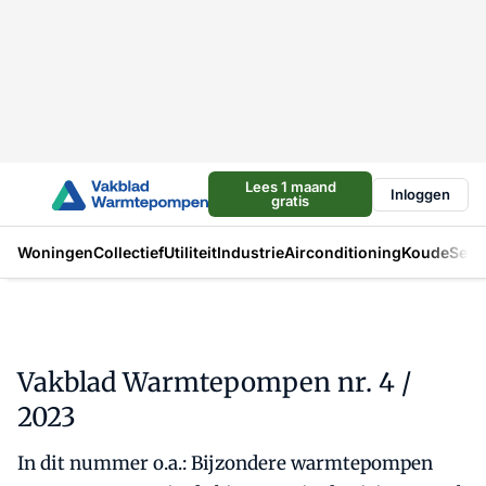
Lees 1 maand
Inloggen
gratis
Woningen
Collectief
Utiliteit
Industrie
Airconditioning
Koude
Sect
Vakblad Warmtepompen nr. 4 /
2023
In dit nummer o.a.: Bijzondere warmtepompen