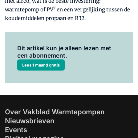
met airco, Wat is de beste investering:
warmtepomp of PV? en een vergelijking tussen de
koudemiddelen propaan en R32.
Al abonnee?
Log hier in.
Dit artikel kun je alleen lezen met
een abonnement.
Lees 1 maand gratis
Over Vakblad Warmtepompen
Nieuwsbrieven
Events