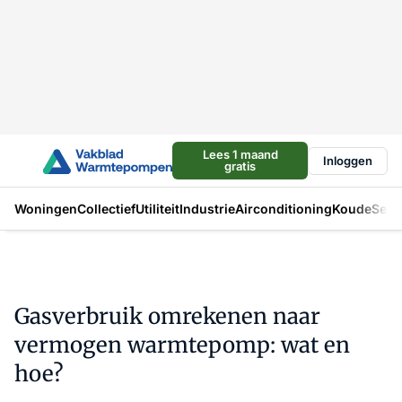
Lees 1 maand
Inloggen
gratis
Woningen
Collectief
Utiliteit
Industrie
Airconditioning
Koude
Sect
Gasverbruik omrekenen naar
vermogen warmtepomp: wat en
hoe?