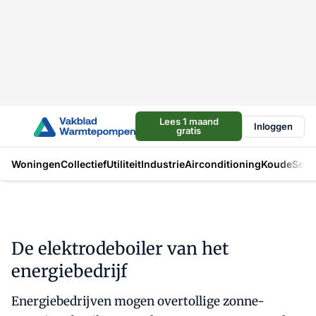
Lees 1 maand
Inloggen
gratis
Woningen
Collectief
Utiliteit
Industrie
Airconditioning
Koude
Sect
De elektrodeboiler van het
energiebedrijf
Energiebedrijven mogen overtollige zonne-