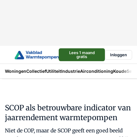
Lees 1 maand
Inloggen
gratis
Woningen
Collectief
Utiliteit
Industrie
Airconditioning
Koude
Sect
SCOP als betrouwbare indicator van
jaarrendement warmtepompen
Niet de COP, maar de SCOP geeft een goed beeld