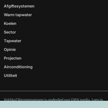
Afgiftesystemen
Warm tapwater
Koelen
Sector
Tapwater
Opinie
Projecten
Airconditioning
Utiliteit
Vakblad Warmtepompen is onderdeel van VMN media. Lees in
ons manifest
waar VMN media voor staat. Op gebruik van