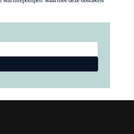
ride warmtepompen' waarmee deze obstakels