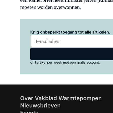
een Kamerbrief heeft minister Jetten (Klima
moeten worden overwonnen.
Krijg onbeperkt toegang tot alle artikelen.
of 1 artikel per week met een gratis account.
Over Vakblad Warmtepompen
Nieuwsbrieven
Events