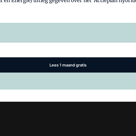
at en Energie) uitleg gegeven over het 'Actieplan hyb
Log in
om dit artikel te lezen.
Lees 1 maand gratis