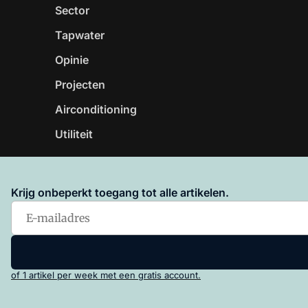
Sector
Tapwater
Opinie
Projecten
Airconditioning
Utiliteit
Krijg onbeperkt toegang tot alle artikelen.
Vakblad Warmtepompen is onderdeel van VMN media. 
Algemene Voorwaarden
en
Privacy en Cookie beleid
|
Pr
of 1 artikel per week met een gratis account.