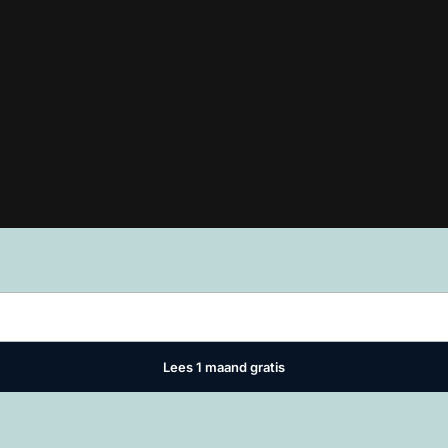
Lees in
ons manifest
waar VMN media voor staat. Op gebruik van deze
ivacy instellingen
Lees 1 maand gratis