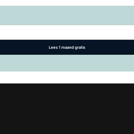
Log in
om dit artikel te lezen.
Lees 1 maand gratis