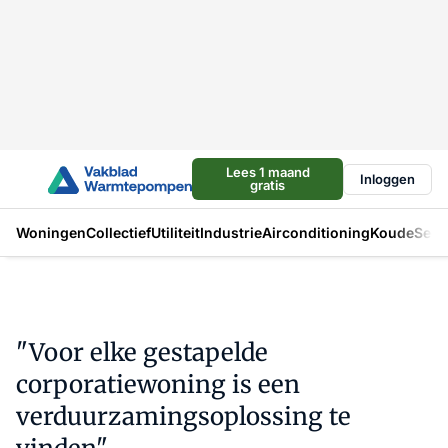
Lees 1 maand
Inloggen
gratis
Woningen
Collectief
Utiliteit
Industrie
Airconditioning
Koude
Sect
"Voor elke gestapelde
corporatiewoning is een
verduurzamingsoplossing te