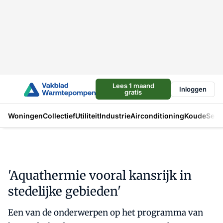
Lees 1 maand
Inloggen
gratis
Woningen
Collectief
Utiliteit
Industrie
Airconditioning
Koude
Sect
'Aquathermie vooral kansrijk in
stedelijke gebieden'
Een van de onderwerpen op het programma van