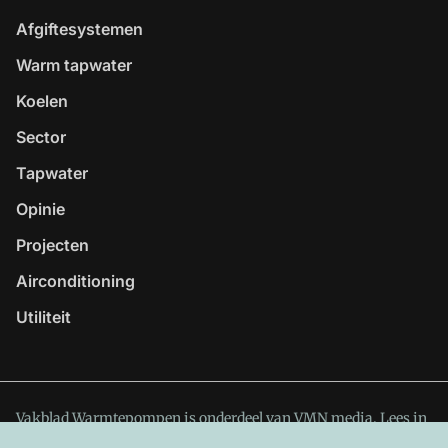
Afgiftesystemen
Warm tapwater
Koelen
Sector
Tapwater
Opinie
Projecten
Airconditioning
Utiliteit
Vakblad Warmtepompen is onderdeel van VMN media. Lees in
ons manifest
waar VMN media voor staat. Op gebruik van