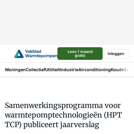
Lees 1 maand
Inloggen
gratis
Woningen
Collectief
Utiliteit
Industrie
Airconditioning
Koude
Sect
Samenwerkingsprogramma voor
warmtepomptechnologieën (HPT
TCP) publiceert jaarverslag