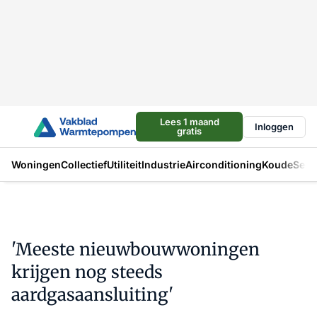
Lees 1 maand
Inloggen
gratis
Woningen
Collectief
Utiliteit
Industrie
Airconditioning
Koude
Sect
'Meeste nieuwbouwwoningen
krijgen nog steeds
aardgasaansluiting'