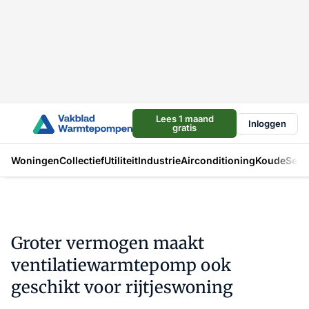
Lees 1 maand
Inloggen
gratis
Woningen
Collectief
Utiliteit
Industrie
Airconditioning
Koude
Sect
Groter vermogen maakt
ventilatiewarmtepomp ook
geschikt voor rijtjeswoning