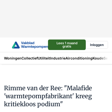
Lees 1 maand
Inloggen
gratis
Woningen
Collectief
Utiliteit
Industrie
Airconditioning
Koude
Sect
Rimme van der Ree: "Malafide
'warmtepompfabrikant' kreeg
kritiekloos podium"