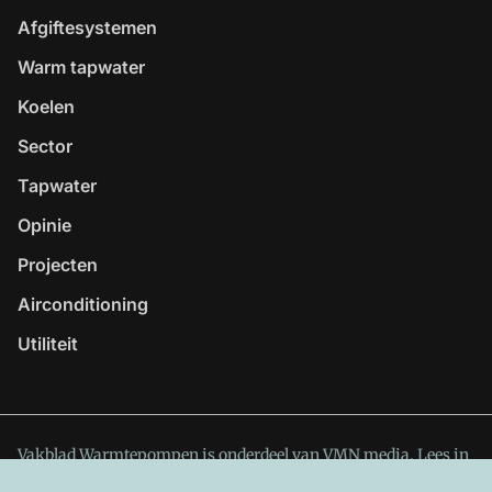
Afgiftesystemen
Warm tapwater
Koelen
Sector
Tapwater
Opinie
Projecten
Airconditioning
Utiliteit
Vakblad Warmtepompen is onderdeel van VMN media. Lees in
ons manifest
waar VMN media voor staat. Op gebruik van