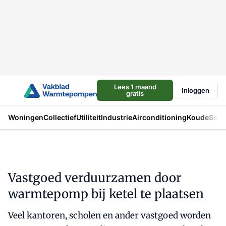
Lees 1 maand
Inloggen
gratis
Woningen
Collectief
Utiliteit
Industrie
Airconditioning
Koude
Sect
Vastgoed verduurzamen door
warmtepomp bij ketel te plaatsen
Veel kantoren, scholen en ander vastgoed worden