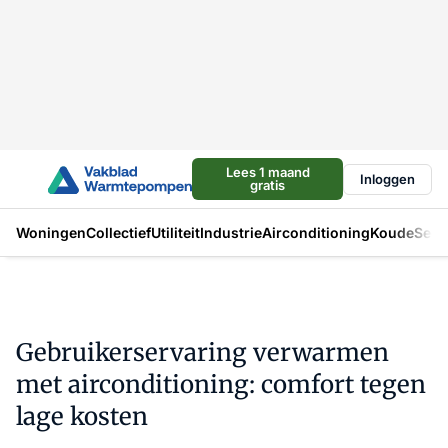
Lees 1 maand
Inloggen
gratis
Woningen
Collectief
Utiliteit
Industrie
Airconditioning
Koude
Sect
Gebruikerservaring verwarmen
met airconditioning: comfort tegen
lage kosten